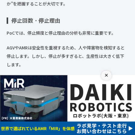
か”を把握することが大切です。
停止回数・停止理由
PoCでは、停止頻度と停止理由の分析も非常に重要です。
AGVやAMRは安全性を重視するため、人や障害物を検知すると
停止します。しかし、停止が多すぎると、生産性は大きく低下
します。
×
代表的な停止原因として、
人との接触回避停止
フォークリフト回避停止
障害物検知停止
通信エラー
位置認識エラー
荷物ズレ検知
などがあります。