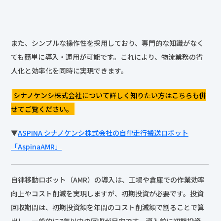
また、シンプルな操作性を採用しており、専門的な知識がなく
ても簡単に導入・運用が可能です。これにより、物流業務の省
人化と効率化を同時に実現できます。
シナノケンシ株式会社について詳しく知りたい方はこちらも併
せてご覧ください。
▼
ASPINA シナノケンシ株式会社の自律走行搬送ロボット
「AspinaAMR」
自律移動ロボット（AMR）の導入は、工場や倉庫での作業効率
向上やコスト削減を実現しますが、初期投資が必要です。投資
回収期間は、初期投資額を年間のコスト削減額で割ることで算
出し、一般的に7年以内の回収が目安です。導入前に初期投資
額、運用コスト、保守費用、及び生産性向上効果を検討し、投
資判断を慎重に行う必要があります。