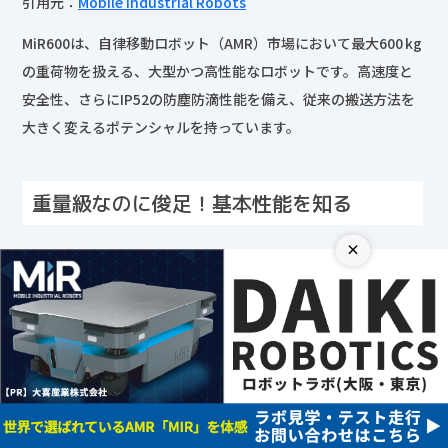
引用元：
Mobile Industrial Robots
MiR600は、自律移動ロボット（AMR）市場において最大600 kg
の重荷物を扱える、大型かつ高性能なロボットです。高速度と
安全性、さらにIP52の防塵防滴性能を備え、従来の搬送方法を
大きく変えるポテンシャルを持っています。
重量級なのに俊足！基本性能を知る
×
MiR600は、600 kgもの重さを2.0 m/s（時速7.2 km）で駆け抜
ける性能を備えています。長時間の稼働や狭所でのすれ違いに
も対応できる優れたスペックです。
最大積載量：600 kg
最大速度：2.0 m/s（7.2 km/h）
ロード面積：1 304 × 864 mm
本体寸法：長さ1 350 × 幅 910 × 高さ 322 mm、重量約240 kg
最小通路：2.7 m（小型保護領域設定時）〜3.5 m（標準）