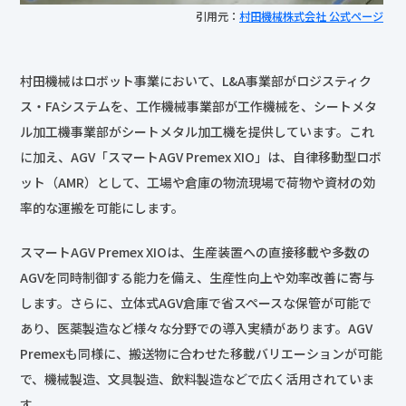
引用元：
村田機械株式会社 公式ページ
村田機械はロボット事業において、L&A事業部がロジスティク
ス・FAシステムを、工作機械事業部が工作機械を、シートメタ
ル加工機事業部がシートメタル加工機を提供しています。これ
に加え、AGV「スマートAGV Premex XIO」は、自律移動型ロボ
ット（AMR）として、工場や倉庫の物流現場で荷物や資材の効
率的な運搬を可能にします。
スマートAGV Premex XIOは、生産装置への直接移載や多数の
AGVを同時制御する能力を備え、生産性向上や効率改善に寄与
します。さらに、立体式AGV倉庫で省スペースな保管が可能で
あり、医薬製造など様々な分野での導入実績があります。AGV
Premexも同様に、搬送物に合わせた移載バリエーションが可能
で、機械製造、文具製造、飲料製造などで広く活用されていま
す。